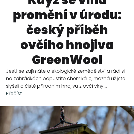
Když se vlna
promění v úrodu:
český příběh
ovčího hnojiva
GreenWool
Jestli se zajímáte o ekologické zemědělství a rádi si
na zahrádkách odpustíte chemikálie, možná už jste
slyšeli o čistě přírodním hnojivu z ovčí vlny....
Přečíst