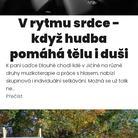
V rytmu srdce -
když hudba
pomáhá tělu i duši
K paní Laďce Dlouhé chodí lidé v Jičíně na různé
druhy muzikoterapie a práce s hlasem, nabízí
skupinová i individuální setkávání. Možná se už tolik
ne...
Přečíst