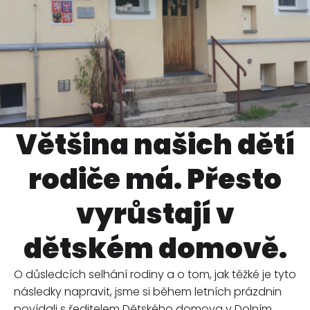
Většina našich dětí
rodiče má. Přesto
vyrůstají v
dětském domově.
O důsledcích selhání rodiny a o tom, jak těžké je tyto
následky napravit, jsme si během letních prázdnin
povídali s ředitelem Dětského domova v Dolním...