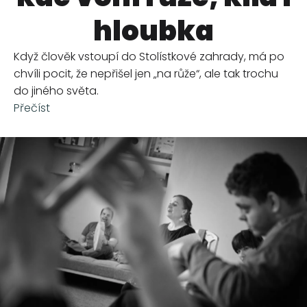
hloubka
Když člověk vstoupí do Stolístkové zahrady, má po
chvíli pocit, že nepřišel jen „na růže“, ale tak trochu
do jiného světa.
Přečíst