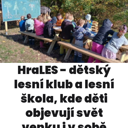
HraLES - dětský
lesní klub a lesní
škola, kde děti
objevují svět
venku i v sobě