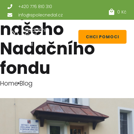
Zajímavosti z
+420 776 810 310
0
Kč
info@spolecnedal.cz
našeho
CHCI POMOCI
Nadačního
fondu
Home
Blog